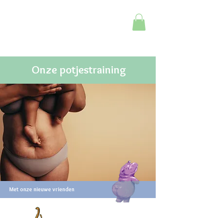
De Poepkalender
Onze potjestraining
Met onze nieuwe vrienden